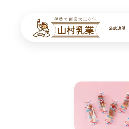
公式通販
全ての商品
牛乳類
ヨ