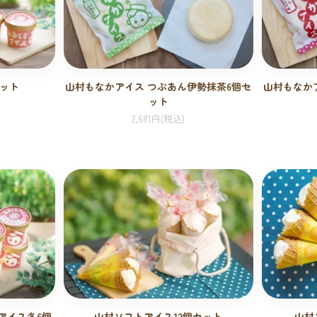
セット
山村もなかアイス つぶあん伊勢抹茶6個セ
山村もなか
ット
2,681円(税込)
アイス各6個
山村ソフトアイス12個セット
山村