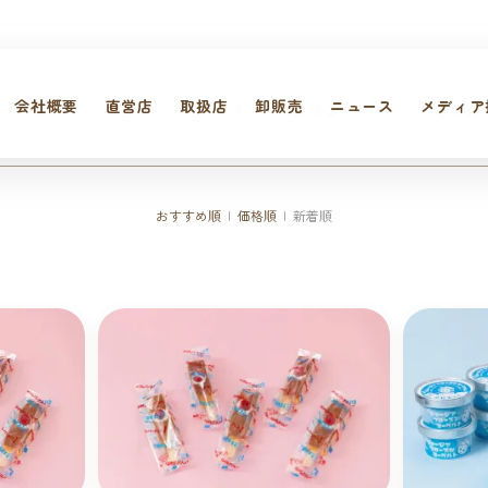
会社概要
直営店
取扱店
卸販売
ニュース
メディア
ーグルト
プリン
アイス
お得なセット
定期購
おすすめ順
|
価格順
| 新着順