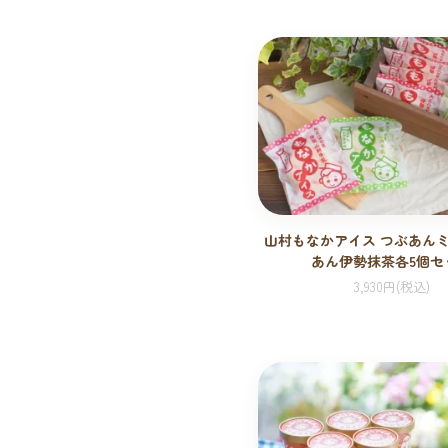
山村もなかアイス つぶあん
あん伊勢抹茶各5個セ
3,930円(税込)