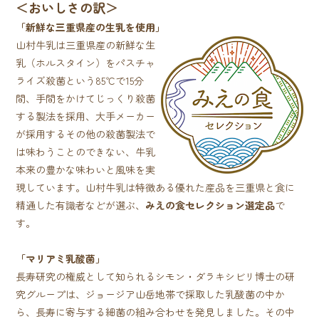
＜おいしさの訳＞
「新鮮な三重県産の生乳を使用」
山村牛乳は三重県産の新鮮な生
乳（ホルスタイン）をパスチャ
ライズ殺菌という85℃で15分
間、手間をかけてじっくり殺菌
する製法を採用、大手メーカー
が採用するその他の殺菌製法で
は味わうことのできない、牛乳
本来の豊かな味わいと風味を実
現しています。山村牛乳は特徴ある優れた産品を三重県と食に
精通した有識者などが選ぶ、
みえの食セレクション選定品
で
す。
「マリアミ乳酸菌」
長寿研究の権威として知られるシモン・ダラキシビリ博士の研
究グループは、ジョージア山岳地帯で採取した乳酸菌の中か
ら、長寿に寄与する細菌の組み合わせを発見しました。その中