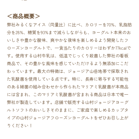
＜商品概要＞
弊社みるくなアイス（同量比）に比べ、カロリーを70%、乳脂肪
分を28%、糖質を93%まで減らしながらも、ヨーグルト本来のお
いしさや豊かな酸味、爽やかな後味を楽しめるよう開発したフ
ローズンヨーグルトで、一食当たりのカロリーはわずか77kcalで
す。使用する山村牛乳は、低温でじっくり殺菌した弊社の看板
商品で、その豊かな風味を感じていただけるよう無添加にこだ
わっています。最大の特徴は、ジョージア山岳地帯で採取され
た乳酸菌を使用している点です。特に、長寿に寄与する可能性
のある細菌の組み合わせから作られたマリアミ乳酸菌が本商品
には含まれ、このマリアミ乳酸菌が含まれる商品は日本で唯一
弊社が製造しています。店舗で販売する山村ジョージアヨーグ
ルトソフトのおいしさそのままに、ご家庭で楽しめるカップタ
イプの山村ジョージアフローズンヨーグルトをぜひお召し上が
りください！