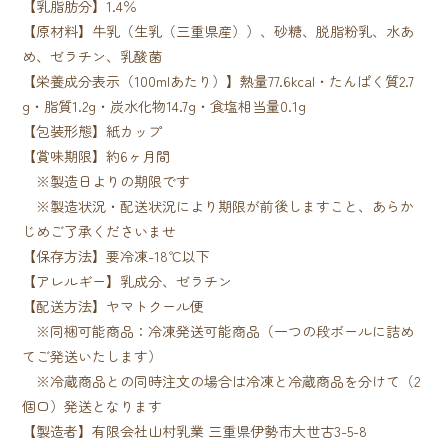
【乳脂肪分】1.4％
【原材料】牛乳（生乳（三重県産））、砂糖、脱脂粉乳、水あ
め、ゼラチン、乳酸菌
【栄養成分表示（100mlあたり）】熱量77.6kcal・たんぱく質2.7
g・脂質1.2g・炭水化物14.7g・食塩相当量0.1g
【包装形態】紙カップ
【賞味期限】約6ヶ月間
※製造日よりの期限です
※製造状況・配送状況により期限が前後しますこと、あらか
じめご了承くださいませ
【保存方法】要冷凍-18℃以下
【アレルギー】乳成分、ゼラチン
【配送方法】ヤマトクール便
※同梱可能商品：冷凍発送可能商品（一つの段ボールに詰め
てご発送いたします）
※冷蔵商品との同時注文の場合は冷凍と冷蔵商品を分けて（2
個口）発送となります
【製造者】有限会社山村乳業 三重県伊勢市大世古3-5-8