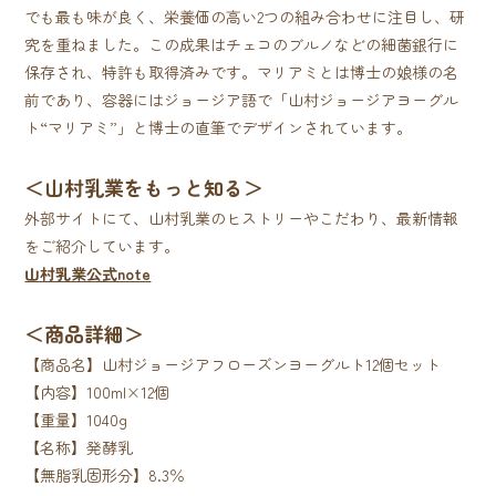
でも最も味が良く、栄養価の高い2つの組み合わせに注目し、研
究を重ねました。この成果はチェコのブルノなどの細菌銀行に
保存され、特許も取得済みです。マリアミとは博士の娘様の名
前であり、容器にはジョージア語で「山村ジョージアヨーグル
ト“マリアミ”」と博士の直筆でデザインされています。
＜山村乳業をもっと知る＞
外部サイトにて、山村乳業のヒストリーやこだわり、最新情報
をご紹介しています。
山村乳業公式note
＜商品詳細＞
【商品名】山村ジョージアフローズンヨーグルト12個セット
【内容】100ml×12個
【重量】1040g
【名称】発酵乳
【無脂乳固形分】8.3％