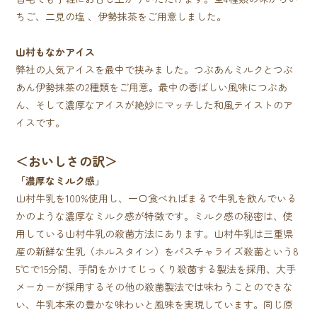
ちご、二見の塩 、伊勢抹茶をご用意しました。
山村もなかアイス
弊社の人気アイスを最中で挟みました。つぶあんミルクとつぶ
あん伊勢抹茶の2種類をご用意。最中の香ばしい風味につぶあ
ん、そして濃厚なアイスが絶妙にマッチした和風テイストのア
イスです。
＜おいしさの訳＞
「濃厚なミルク感」
山村牛乳を100%使用し、一口食べればまるで牛乳を飲んでいる
かのような濃厚なミルク感が特徴です。ミルク感の秘密は、使
用している山村牛乳の殺菌方法にあります。山村牛乳は三重県
産の新鮮な生乳（ホルスタイン）をパスチャライズ殺菌という8
5℃で15分間、手間をかけてじっくり殺菌する製法を採用、大手
メーカーが採用するその他の殺菌製法では味わうことのできな
い、牛乳本来の豊かな味わいと風味を実現しています。同じ原