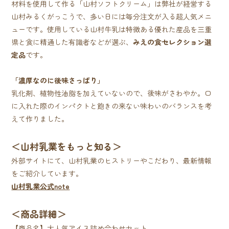
材料を使用して作る「山村ソフトクリーム」は弊社が経営する
山村みるくがっこうで、多い日には毎分注文が入る超人気メニ
ューです。使用している山村牛乳は特徴ある優れた産品を三重
県と食に精通した有識者などが選ぶ、
みえの食セレクション選
定品
です。
「濃厚なのに後味さっぱり」
乳化剤、植物性油脂を加えていないので、後味がさわやか。口
に入れた際のインパクトと飽きの来ない味わいのバランスを考
えて作りました。
＜山村乳業をもっと知る＞
外部サイトにて、山村乳業のヒストリーやこだわり、最新情報
をご紹介しています。
山村乳業公式note
＜商品詳細＞
【商品名】大人気アイス詰め合わせセット