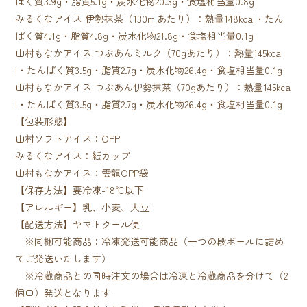
ぱく質3.9g・脂質5.1g・炭水化物20.3g・食塩相当量0.8g
みるくなアイス 伊勢抹茶（130mlあたり）：熱量148kcal・たん
ぱく質4.1g・脂質4.8g・炭水化物21.8g・食塩相当量0.1g
山村もなかアイス つぶあんミルク（70gあたり）：熱量145kca
l・たんぱく質3.5g・脂質2.7g・炭水化物26.4g・食塩相当量0.1g
山村もなかアイス つぶあん伊勢抹茶（70gあたり）：熱量145kca
l・たんぱく質3.5g・脂質2.7g・炭水化物26.4g・食塩相当量0.1g
【包装形態】
山村ソフトアイス：OPP
みるくなアイス：紙カップ
山村もなかアイス：雲龍OPP袋
【保存方法】要冷凍-18℃以下
【アレルギー】乳、小麦、大豆
【配送方法】ヤマトクール便
※同梱可能商品：冷凍発送可能商品（一つの段ボールに詰め
てご発送いたします）
※冷蔵商品との同時注文の場合は冷凍と冷蔵商品を分けて（2
個口）発送となります