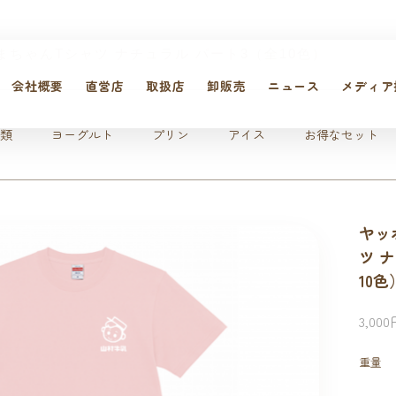
まちゃんTシャツ ナチュラル パート3（全10色）
会社概要
直営店
取扱店
卸販売
ニュース
メディア
類
ヨーグルト
プリン
アイス
お得なセット
ヤッ
ツ 
10色
3,00
重量