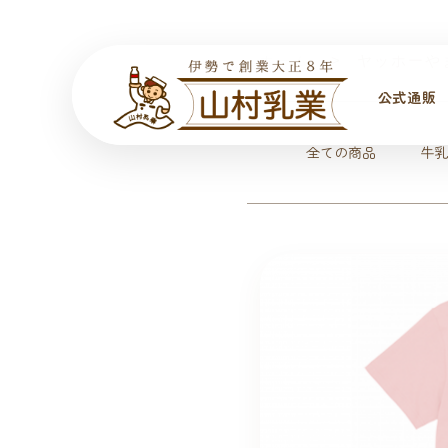
ホーム
>
ヤッホーや
公式通販
全ての商品
牛乳