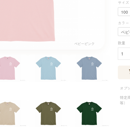
サイズ
カラー
数量
オプ
特定
等）