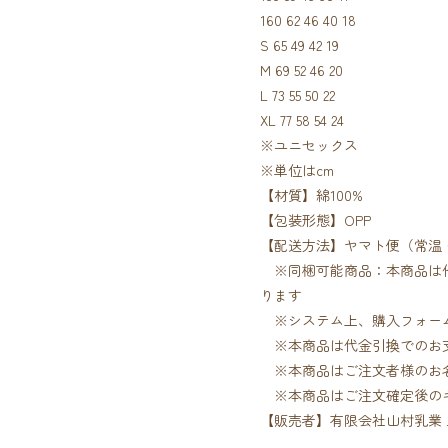
160 62 46 40 18
S 65 49 42 19
M 69 52 46 20
L 73 55 50 22
XL 77 58 54 24
※ユニセックス
※単位はcm
【材質】綿100%
【包装形態】OPP
【配送方法】ヤマト便（常温
※同梱可能商品：本商品は他
ります
※システム上、購入フォーム
※本商品は代金引換でのお
※本商品はご注文者様のお名
※本商品はご注文確定後のキ
【販売者】有限会社山村乳業 三