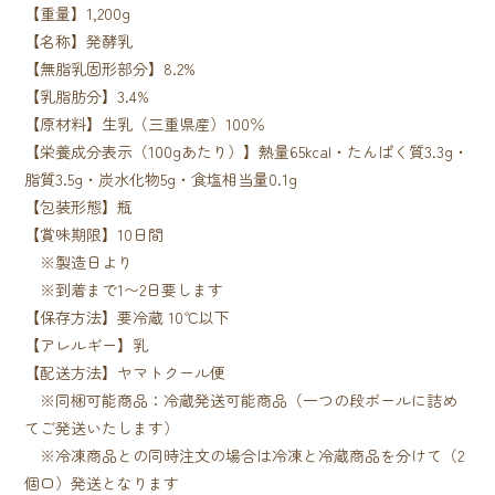
【重量】1,200g
【名称】発酵乳
【無脂乳固形部分】8.2%
【乳脂肪分】3.4%
【原材料】生乳（三重県産）100％
【栄養成分表示（100gあたり）】熱量65kcal・たんぱく質3.3g・
脂質3.5g・炭水化物5g・食塩相当量0.1g
【包装形態】瓶
【賞味期限】10日間
※製造日より
※到着まで1〜2日要します
【保存方法】要冷蔵 10℃以下
【アレルギー】乳
【配送方法】ヤマトクール便
※同梱可能商品：冷蔵発送可能商品（一つの段ボールに詰め
てご発送いたします）
※冷凍商品との同時注文の場合は冷凍と冷蔵商品を分けて（2
個口）発送となります