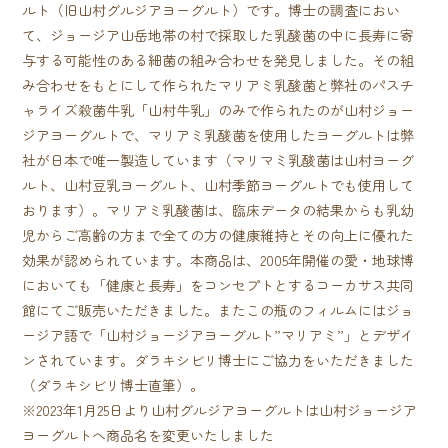
ルト（旧山村グルジアヨーグルト）です。博士の調査におい
て、ジョージア山岳地帯の村で採取した乳酸菌の中に長寿に寄
与する可能性のある細菌の組み合わせを発見しました。その組
み合わせをもとにして作られたマリアミ乳酸菌と弊社のパスチ
ャライズ殺菌牛乳「山村牛乳」のみで作られたのが山村ジョー
ジアヨーグルトで、マリアミ乳酸菌を使用したヨーグルトは弊
社が日本で唯一製造しています（マリマミ乳酸菌は山村ヨーグ
ルト、山村豆乳ヨーグルト、山村季節ヨーグルトでも使用して
おります）。マリアミ乳酸菌は、臨床データの結果からも乳幼
児からご高齢の方まで全ての方の健康維持とその向上に優れた
効果が認められています。本商品は、2005年開催の愛・地球博
においても「健康と長寿」をコンセプトとするコーカサス共同
館にてご販売いただきました。またこの瓶のフィルムにはジョ
ージア語で「山村ジョージアヨーグルト”マリアミ”」とデザイ
ンされています。ダラキシビリ博士にご協力をいただきました
（ダラキシビリ博士直筆）。
※2023年1月25日より山村グルジアヨーグルトは山村ジョージア
ヨーグルトへ商品名を変更いたしました