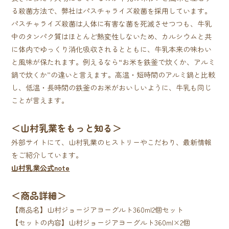
る殺菌方法で、弊社はパスチャライズ殺菌を採用しています。
パスチャライズ殺菌は人体に有害な菌を死滅させつつも、牛乳
中のタンパク質はほとんど熱変性しないため、カルシウムと共
に体内でゆっくり消化吸収されるとともに、牛乳本来の味わい
と風味が保たれます。例えるなら“お米を鉄釜で炊くか、アルミ
鍋で炊くか”の違いと言えます。高温・短時間のアルミ鍋と比較
し、低温・長時間の鉄釜のお米がおいしいように、牛乳も同じ
ことが言えます。
＜山村乳業をもっと知る＞
外部サイトにて、山村乳業のヒストリーやこだわり、最新情報
をご紹介しています。
山村乳業公式note
＜商品詳細＞
【商品名】山村ジョージアヨーグルト360ml2個セット
【セットの内容】山村ジョージアヨーグルト360ml×2個