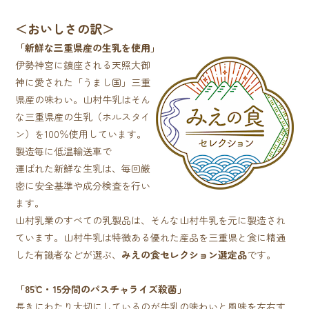
＜おいしさの訳＞
「新鮮な三重県産の生乳を使用」
伊勢神宮に鎮座される天照大御
神に愛された「うまし国」三重
県産の味わい。山村牛乳はそん
な三重県産の生乳（ホルスタイ
ン）を100％使用しています。
製造毎に低温輸送車で
運ばれた新鮮な生乳は、毎回厳
密に安全基準や成分検査を行い
ます。
山村乳業のすべての乳製品は、そんな山村牛乳を元に製造され
ています。山村牛乳は特徴ある優れた産品を三重県と食に精通
した有識者などが選ぶ、
みえの食セレクション選定品
です。
「85℃・15分間のパスチャライズ殺菌」
長きにわたり大切にしているのが牛乳の味わいと風味を左右す