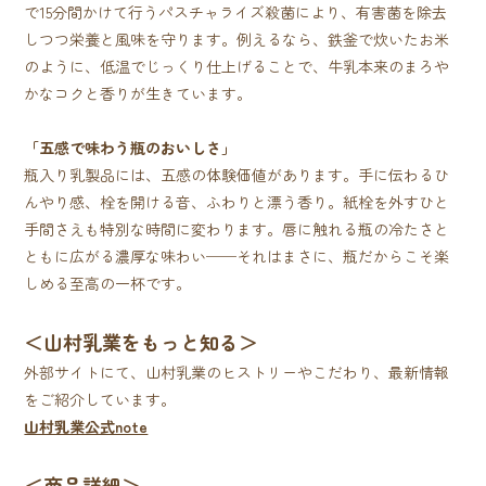
で15分間かけて行うパスチャライズ殺菌により、有害菌を除去
しつつ栄養と風味を守ります。例えるなら、鉄釜で炊いたお米
のように、低温でじっくり仕上げることで、牛乳本来のまろや
かなコクと香りが生きています。
「五感で味わう瓶のおいしさ」
瓶入り乳製品には、五感の体験価値があります。手に伝わるひ
んやり感、栓を開ける音、ふわりと漂う香り。紙栓を外すひと
手間さえも特別な時間に変わります。唇に触れる瓶の冷たさと
ともに広がる濃厚な味わい──それはまさに、瓶だからこそ楽
しめる至高の一杯です。
＜山村乳業をもっと知る＞
外部サイトにて、山村乳業のヒストリーやこだわり、最新情報
をご紹介しています。
山村乳業公式note
＜商品詳細＞