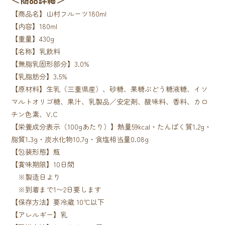
【商品名】山村フルーツ180ml
【内容】180ml
【重量】430g
【名称】乳飲料
【無脂乳固形部分】3.0%
【乳脂肪分】3.5%
【原材料】生乳（三重県産）、砂糖、果糖ぶどう糖液糖、イソ
マルトオリゴ糖、果汁、乳製品／安定剤、酸味料、香料、カロ
チン色素、V.C
【栄養成分表示（100gあたり）】熱量59kcal・たんぱく質1.2g・
脂質1.3g・炭水化物10.7g・食塩相当量0.08g
【包装形態】瓶
【賞味期限】10日間
※製造日より
※到着まで1〜2日要します
【保存方法】要冷蔵 10℃以下
【アレルギー】乳