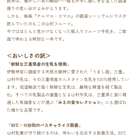
飲めば、懐かしいあの瞬間──瓶を片手に腰に手を当てた銭湯
帰りの思い出がよみがえります。
しかも、映画『テルマエ・ロマエ』の銭湯シーンでルシウスが
飲んでいたのもこの山村フルーツ。
今ではほとんど見かけなくなった瓶入りフルーツ牛乳を、ご家
庭で味わえる特別な一本です。
＜おいしさの訳＞
「新鮮な三重県産の生乳を使用」
伊勢神宮に鎮座する天照大御神に愛された「うまし国」三重。
山村牛乳は、その三重県産ホルスタイン生乳を100％使用してい
ます。低温輸送で届く新鮮な生乳は、厳格な検査を経て製品
化。すべての乳製品の基盤となる山村牛乳は、三重県と食に精
通した有識者などが選ぶ
「みえの食セレクション」
にも選ばれ
た確かな品質です。
「85℃・15分間のパスチャライズ殺菌」
山村乳業が守り続けるのは、味わいを左右する殺菌方法。85℃