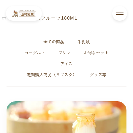
ホーム
>
山村フルーツ180ML
全ての商品
牛乳類
ヨーグルト
プリン
お得なセット
アイス
定期購入商品（サブスク）
グッズ等